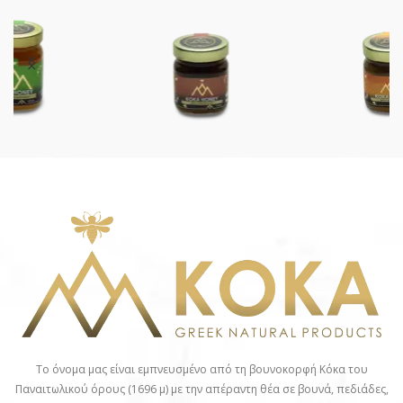
Το όνομα μας είναι εμπνευσμένο από τη βουνοκορφή Κόκα του
Παναιτωλικού όρους (1696 μ) με την απέραντη θέα σε βουνά, πεδιάδες,