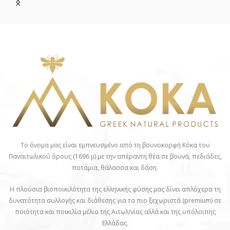
του μελιού ελάτης
α
διαφοροποιείται από την
ποι
βοτανική προέλευσή του
κα
και την ποσότητα του
μελιτώματος της ελάτης
που περιέχει.
Το όνομα μας είναι εμπνευσμένο από τη βουνοκορφή Κόκα του
Παναιτωλικού όρους (1696 μ) με την απέραντη θέα σε βουνά, πεδιάδες,
ποτάμια, θάλασσα και δάση.
Η πλούσια βιοποικιλότητα της ελληνικής φύσης μας δίνει απλόχερα τη
δυνατότητα συλλογής και διάθεσης για τα πιο ξεχωριστά (premium) σε
ποιότητα και ποικιλία μέλια της Αιτωλ/νίας αλλά και της υπόλοιπης
Ελλάδας.